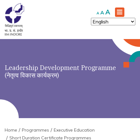
Increase
A
Reset
Decrease
A
A
font
font
font
size.
size.
size.
Leadership Development Programme
(नेतृत्व विकास कार्यक्रम)
Home
Programmes
Executive Education
Short Duration Certificate Programmes